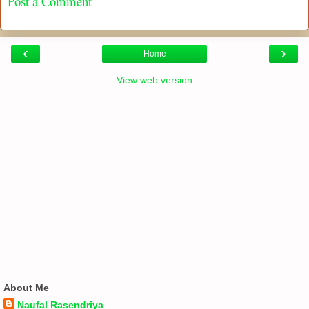
Post a Comment
‹
›
Home
View web version
About Me
Naufal Rasendriya