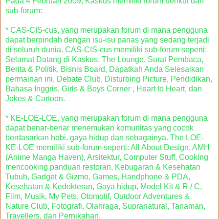
Pada 4 Februari 2009, Kaskus memiliki forum berikut dan
sub-forum:
* CAS-CIS-cus, yang merupakan forum di mana pengguna
dapat berpindah dengan isu-isu panas yang sedang terjadi
di seluruh dunia. CAS-CIS-cus memiliki sub-forum seperti:
Selamat Datang di Kaskus, The Lounge, Surat Pembaca,
Berita & Politik, Bisnis Board, Dapatkah Anda Selesaikan
permainan ini, Debate Club, Disturbing Picture, Pendidikan,
Bahasa Inggris, Girls & Boys Corner , Heart to Heart, dan
Jokes & Cartoon.
* KE-LOE-LOE, yang merupakan forum di mana pengguna
dapat benar-benar menemukan komunitas yang cocok
berdasarkan hobi, gaya hidup dan sebagainya. The LOE-
KE-LOE memiliki sub-forum seperti: All About Design, AMH
(Anime Manga Haven), Arsitektur, Computer Stuff, Cooking
mencooking panduan restoran, Kebugaran & Kesehatan
Tubuh, Gadget & Gizmo, Games, Handphone & PDA,
Kesehatan & Kedokteran, Gaya hidup, Model Kit & R / C,
Film, Musik, My Pets, Otomotif, Outdoor Adventures &
Nature Club, Fotografi, Olahraga, Supranatural, Tanaman,
Travellers, dan Pernikahan.