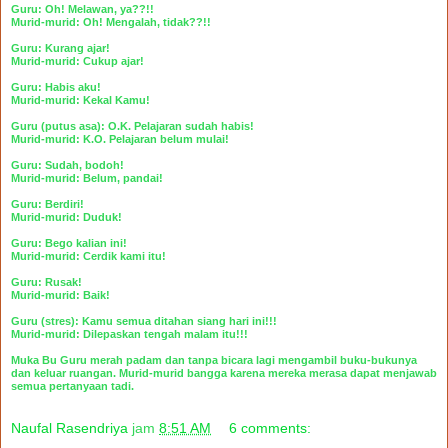
Guru: Oh! Melawan, ya??!!
Murid-murid: Oh! Mengalah, tidak??!!
Guru: Kurang ajar!
Murid-murid: Cukup ajar!
Guru: Habis aku!
Murid-murid: Kekal Kamu!
Guru (putus asa): O.K. Pelajaran sudah habis!
Murid-murid: K.O. Pelajaran belum mulai!
Guru: Sudah, bodoh!
Murid-murid: Belum, pandai!
Guru: Berdiri!
Murid-murid: Duduk!
Guru: Bego kalian ini!
Murid-murid: Cerdik kami itu!
Guru: Rusak!
Murid-murid: Baik!
Guru (stres): Kamu semua ditahan siang hari ini!!!
Murid-murid: Dilepaskan tengah malam itu!!!
Muka Bu Guru merah padam dan tanpa bicara lagi mengambil buku-bukunya
dan keluar ruangan. Murid-murid bangga karena mereka merasa dapat menjawab
semua pertanyaan tadi.
Naufal Rasendriya
jam
8:51 AM
6 comments: