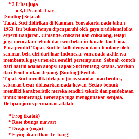
* 3 Lihat juga
o 3,1 Pranala luar
[Sunting] Sejarah
Tapak Suci didirikan di Kauman, Yogyakarta pada tahun
1963.
Itu bukan hanya dipengaruhi oleh gaya tradisional silat
seperti Banjaran, Cimande, chikaret dan chikalong, tetapi
juga mencakup teknik dari seni bela diri karate dan Cina.
Para pendiri Tapak Suci terlatih dengan dan ditantang oleh
seniman bela diri dari luar Indonesia, yang pada akhirnya
membentuk gaya mereka sendiri pertempuran.
Sebuah contoh
dari hal ini adalah adopsi Tapak Suci tentang katana, warisan
dari Pendudukan Jepang.
[Sunting] Bentuk
Tapak Suci memiliki delapan jurus standar atau bentuk,
sebagian besar didasarkan pada hewan.
Setiap bentuk
memiliki karakteristik mereka sendiri, teknik dan pendekatan
untuk memerangi.
Beberapa juga menggunakan senjata.
Delapan jurus permainan adalah:
* Frog (Katak)
* Rose (bunga mawar)
* Dragon (naga)
* Flying ikan (Ikan Terbang)