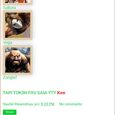
Sakura
Vega
Zangief
TAPI TOK0H FAV SAIA YTY
Ken
Naufal Rasendriya
jam
9:29 PM
No comments:
Share