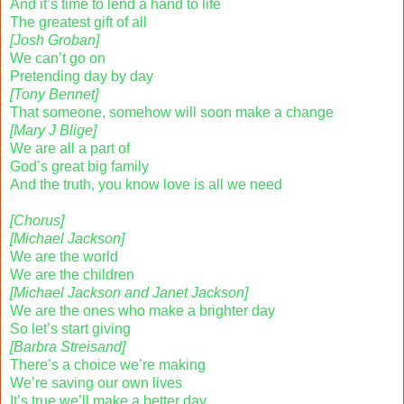
And it’s time to lend a hand to life
The greatest gift of all
[Josh Groban]
We can’t go on
Pretending day by day
[Tony Bennet]
That someone, somehow will soon make a change
[Mary J Blige]
We are all a part of
God’s great big family
And the truth, you know love is all we need
[Chorus]
[Michael Jackson]
We are the world
We are the children
[Michael Jackson and Janet Jackson]
We are the ones who make a brighter day
So let’s start giving
[Barbra Streisand]
There’s a choice we’re making
We’re saving our own lives
It’s true we’ll make a better day