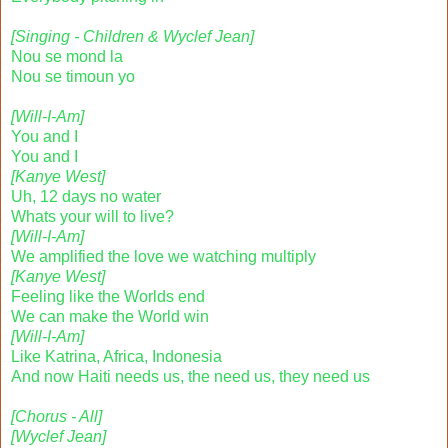
[Singing - Children & Wyclef Jean]
Nou se mond la
Nou se timoun yo
[Will-I-Am]
You and I
You and I
[Kanye West]
Uh, 12 days no water
Whats your will to live?
[Will-I-Am]
We amplified the love we watching multiply
[Kanye West]
Feeling like the Worlds end
We can make the World win
[Will-I-Am]
Like Katrina, Africa, Indonesia
And now Haiti needs us, the need us, they need us
[Chorus - All]
[Wyclef Jean]