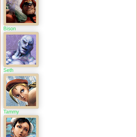
Bison
Seth
Tammy