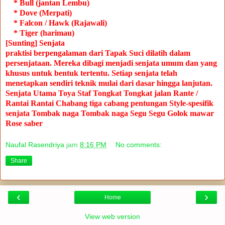
* Bull (jantan Lembu)
* Dove (Merpati)
* Falcon / Hawk (Rajawali)
* Tiger (harimau)
[Sunting] Senjata
praktisi berpengalaman dari Tapak Suci dilatih dalam
persenjataan.
Mereka dibagi menjadi senjata umum dan yang
khusus untuk bentuk tertentu.
Setiap senjata telah
menetapkan sendiri teknik mulai dari dasar hingga lanjutan.
Senjata Utama
Toya
Staf
Tongkat
Tongkat jalan
Rante /
Rantai
Rantai
Chabang
tiga cabang pentungan
Style-spesifik
senjata
Tombak naga
Tombak naga
Segu
Segu
Golok mawar
Rose saber
Naufal Rasendriya
jam
8:16 PM
No comments:
Share
‹
›
Home
View web version