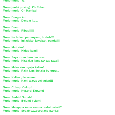
Murid-murid: Ya!
Guru (mulai pusing): Oh Tuhan!
Murid-murid: Oh Hamba!
Guru: Dengar ini...
Murid-murid: Dengar itu...
Guru: Diam!!!!!
Murid-murid: Ribut!!!!!
Guru: Itu bukan pertanyaan, bodoh!!!
Murid-murid: Ini adalah jawaban, pandai!!!
Guru: Mati aku!
Murid-murid: Hidup kami!
Guru: Saya rotan baru tau rasa!!
Murid-murid: Kita akar lama tak tau rasa!!
Guru: Malas aku ngajar kalian!
Murid-murid: Rajin kami belajar bu guru...
Guru: Kalian gila semua!!!
Murid-murid: Kami waras sebagian!!!
Guru: Cukup! Cukup!
Murid-murid: Kurang! Kurang!
Guru: Sudah! Sudah!
Murid-murid: Belum! belum!
Guru: Mengapa kamu semua bodoh sekali?
Murid-murid: Sebab saya seorang pandai!