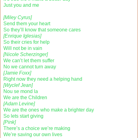
Just you and me
[Miley Cyrus]
Send them your heart
So they’ll know that someone cares
[Enrique Iglesias]
So their cries for help
Will not be in vain
[Nicole Scherzinger]
We can’t let them suffer
No we cannot turn away
[Jamie Foxx]
Right now they need a helping hand
[Wyclef Jean]
Nou se mond la
We are the Children
[Adam Levine]
We are the ones who make a brighter day
So lets start giving
[Pink]
There’s a choice we’re making
We’re saving our own lives