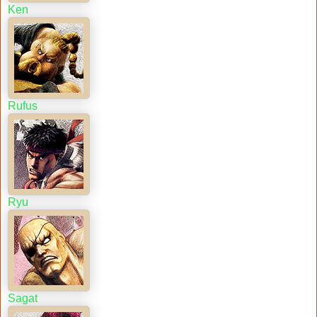
Ken
Rufus
Ryu
Sagat