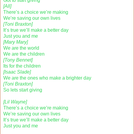
Got to start giving
[All]
There’s a choice we’re making
We’re saving our own lives
[Toni Braxton]
It’s true we’ll make a better day
Just you and me
[Mary Mary]
We are the world
We are the children
[Tony Bennet]
Its for the children
[Isaac Slade]
We are the ones who make a brighter day
[Toni Braxton]
So lets start giving
[Lil Wayne]
There’s a choice we’re making
We’re saving our own lives
It’s true we’ll make a better day
Just you and me