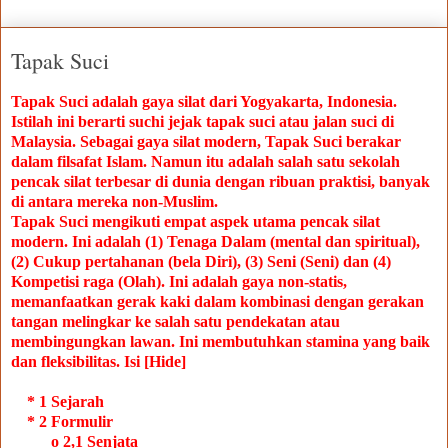
Tapak Suci
Tapak Suci adalah gaya silat dari Yogyakarta, Indonesia.
Istilah ini berarti suchi jejak tapak suci atau jalan suci di
Malaysia.
Sebagai gaya silat modern, Tapak Suci berakar
dalam filsafat Islam.
Namun itu adalah salah satu sekolah
pencak silat terbesar di dunia dengan ribuan praktisi, banyak
di antara mereka non-Muslim.
Tapak Suci mengikuti empat aspek utama pencak silat
modern.
Ini adalah (1) Tenaga Dalam (mental dan spiritual),
(2) Cukup pertahanan (bela Diri), (3) Seni (Seni) dan (4)
Kompetisi raga (Olah).
Ini adalah gaya non-statis,
memanfaatkan gerak kaki dalam kombinasi dengan gerakan
tangan melingkar ke salah satu pendekatan atau
membingungkan lawan.
Ini membutuhkan stamina yang baik
dan fleksibilitas.
Isi
[Hide]
* 1 Sejarah
* 2 Formulir
o 2,1 Senjata