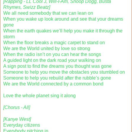
[Rapping - LL Cool J, Will-I-Am, Snoop Dogg, Busta
Rhymes, Swizz Beatz]
We all need somebody that we can lean on
When you wake up look around and see that your dreams
gone
When the earth quakes we’ll help you make it through the
storm
When the floor breaks a magic carpet to stand on
We are the World united by love so strong
When the radio isn’t on you can hear the songs
A guided light on the dark road your walking on
A sign post to find the dreams you thought was gone
Someone to help you move the obstacles you stumbled on
Someone to help you rebuild after the rubble’s gone
We are the World connected by a common bond
Love the whole planet sing it along
[Chorus - All]
[Kanye West]
Everyday citizens
Everybody pitching in