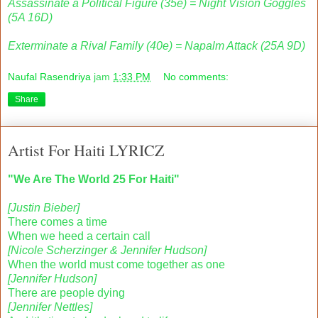
Assassinate a Political Figure (35e) = Night Vision Goggles
(5A 16D)
Exterminate a Rival Family (40e) = Napalm Attack (25A 9D)
Naufal Rasendriya
jam
1:33 PM
No comments:
Share
Artist For Haiti LYRICZ
"We Are The World 25 For Haiti"
[Justin Bieber]
There comes a time
When we heed a certain call
[Nicole Scherzinger & Jennifer Hudson]
When the world must come together as one
[Jennifer Hudson]
There are people dying
[Jennifer Nettles]