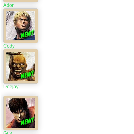
Adon
Cody
Deejay
Guy