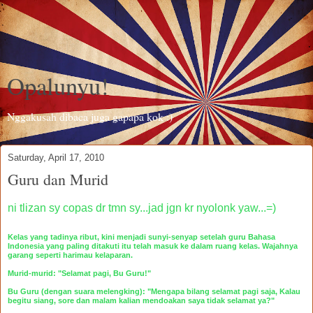
Opalunyu!
Nggakusah dibaca juga gapapa kok :)
Saturday, April 17, 2010
Guru dan Murid
ni tlizan sy copas dr tmn sy...jad jgn kr nyolonk yaw...=)
Kelas yang tadinya ribut, kini menjadi sunyi-senyap setelah guru Bahasa
Indonesia yang paling ditakuti itu telah masuk ke dalam ruang kelas. Wajahnya
garang seperti harimau kelaparan.
Murid-murid: "Selamat pagi, Bu Guru!"
Bu Guru (dengan suara melengking): "Mengapa bilang selamat pagi saja, Kalau
begitu siang, sore dan malam kalian mendoakan saya tidak selamat ya?"