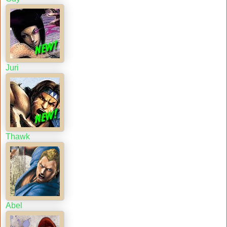
Juri
Thawk
Abel