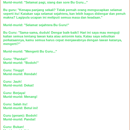
Murid-murid: "Selamat pagi, siang dan sore Bu Guru..."
Bu guru: "Kenapa panjang sekali? Tidak pernah orang mengucapkan selamat
seperti itu! Katakan saja selamat sejahtera, kan lebih bagus didengar dan penuh
makna? Lagipula ucapan ini meliputi semua masa dan keadaan."
Murid-murid: "Selamat sejahtera Bu Guru!"
Bu Guru: "Sama-sama, duduk! Dengar baik-baik!! Hari ini saya mau menguji
kalian semua tentang lawan kata atau antonim kata. Kalau saya sebutkan
perkataannya, kamu semua harus cepat menjawabnya dengan lawan katanya,
mengerti?"
Murid-murid: "Mengerti Bu Guru..."
Guru: "Pandai!"
Murid-murid: "Bodoh!"
Guru: Tinggi!
Murid-murid: Rendah!
Guru: Jauh!
Murid-murid: Dekat!
Guru: Berjaya!
Murid-murid: Menang!
Guru: Salah itu!
Murid-murid: Betul ini!
Guru (geram): Bodoh!
Murid-murid: Pandai!
Guru: Bukan!