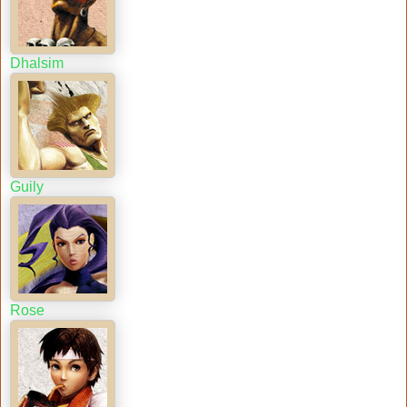
Dhalsim
Guily
Rose