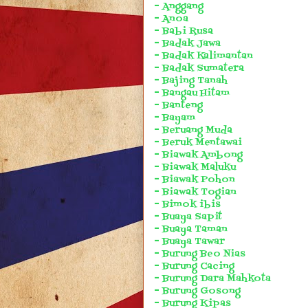
- Anggang
- Anoa
- Babi Rusa
- Badak Jawa
- Badak Kalimantan
- Badak Sumatera
- Bajing Tanah
- Bangau Hitam
- Banteng
- Bayam
- Beruang Muda
- Beruk Mentawai
- Biawak Ambong
- Biawak Maluku
- Biawak Pohon
- Biawak Togian
- Bimok ibis
- Buaya Sapit
- Buaya Taman
- Buaya Tawar
- Burung Beo Nias
- Burung Cacing
- Burung Dara Mahkota
- Burung Gosong
- Burung Kipas