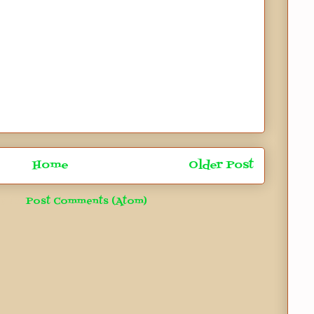
Home
Older Post
e to:
Post Comments (Atom)