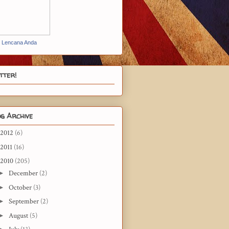
t Lencana Anda
tter!
g Archive
2012
(6)
2011
(16)
2010
(205)
►
December
(2)
►
October
(3)
►
September
(2)
►
August
(5)