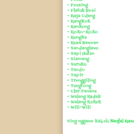
- Peusing
- Platuk Besi
- Raja Udang
- Rangkok
- Rankong
- Roko-Roko
- Rungka
- Rusa Bawean
- Sandanglawe
- Sapi Hutan
- Siamang
- Suruku
- Tando
- Tapir
- Trenggiling
- Tungtong
- Ular Panana
- Walang Kadak
- Walang Kekek
- Wili-Wili
Sing nggawe kabeh
Naufal Ras