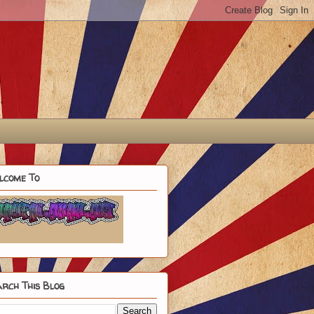
lcome To
rch This Blog