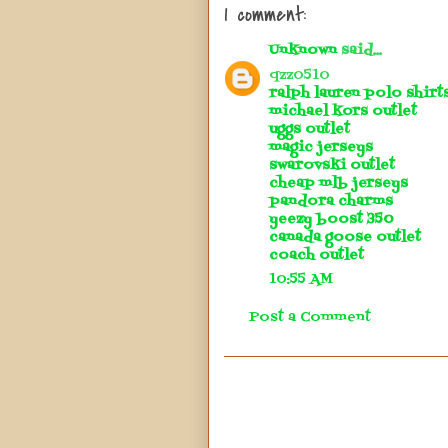
1 comment:
Unknown
said...
qzz0510
ralph lauren polo shirt
michael kors outlet
uggs outlet
magic jerseys
swarovski outlet
cheap mlb jerseys
pandora charms
yeezy boost 350
canada goose outlet
coach outlet
10:55 AM
Post a Comment