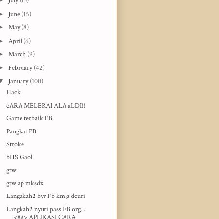
►
July
(13)
►
June
(15)
►
May
(8)
►
April
(6)
►
March
(9)
►
February
(42)
▼
January
(100)
Hack
cARA MELERAI ALA aLDI!!
Game terbaik FB
Pangkat PB
Stroke
bHS Gaol
gtw
gtw ap mksdx
Langakah2 byr Fb km g dcuri
Langkah2 nyuri pass FB org...
<##> APLIKASI CARA