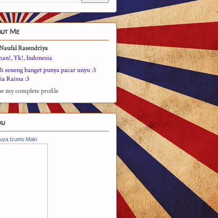
out Me
Naufal Rasendriya
man!, Yk!, Indonesia
h seneng banget punya pacar unyu :3
a Raissa :3
w my complete profile
ku
uya Izumo Maki