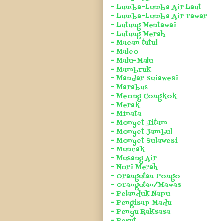
- Lumba-Lumba Air Laut
- Lumba-Lumba Air Tawar
- Lutung Mentawai
- Lutung Merah
- Macan tutul
- Maleo
- Malu-Malu
- Mambruk
- Mandar Suiawesi
- Marabus
- Meong Congkok
- Merak
- Minata
- Monyet Hitam
- Monyet Jambul
- Monyet Sulawesi
- Muncak
- Musang Air
- Nori Merah
- Orangutan Pongo
- Orangutan/Mawas
- Pelanduk Napu
- Pengisap Madu
- Penyu Raksasa
- Pesut