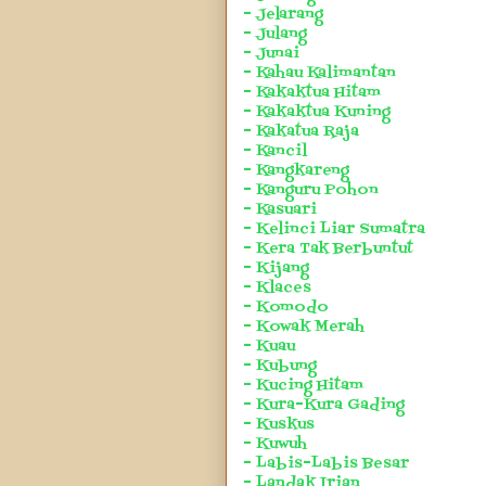
- Jelarang
- Julang
- Junai
- Kahau Kalimantan
- Kakaktua Hitam
- Kakaktua Kuning
- Kakatua Raja
- Kancil
- Kangkareng
- Kanguru Pohon
- Kasuari
- Kelinci Liar Sumatra
- Kera Tak Berbuntut
- Kijang
- Klaces
- Komodo
- Kowak Merah
- Kuau
- Kubung
- Kucing Hitam
- Kura-Kura Gading
- Kuskus
- Kuwuh
- Labis-Labis Besar
- Landak Irian