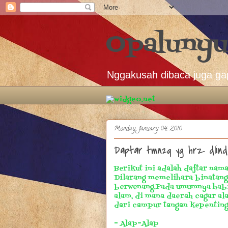
Opalunyu
Nggakusah dibaca juga ga
Monday, January 04, 2010
Daptar tmn2q yg hrz dlind
Berikut ini adalah daftar nam
Dilarang memelihara binatang
berwenang.Pada umumnya habit
alam, di mana daerah cagar al
dari campur tangan kepenting
- Alap-Alap