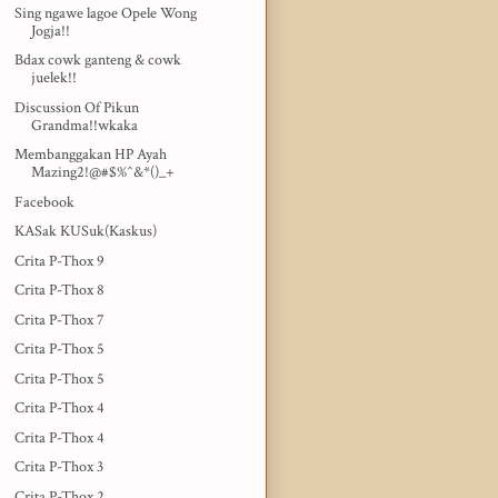
Sing ngawe lagoe Opele Wong
Jogja!!
Bdax cowk ganteng & cowk
juelek!!
Discussion Of Pikun
Grandma!!wkaka
Membanggakan HP Ayah
Mazing2!@#$%^&*()_+
Facebook
KASak KUSuk(Kaskus)
Crita P-Thox 9
Crita P-Thox 8
Crita P-Thox 7
Crita P-Thox 5
Crita P-Thox 5
Crita P-Thox 4
Crita P-Thox 4
Crita P-Thox 3
Crita P-Thox 2