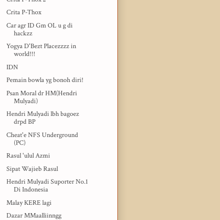
Crita P-Thox
Car agr ID Gm OL u g di
hackzz
Yogya D'Bezt Placezzzz in
world!!!
IDN
Pemain bowla yg bonoh diri!
Psan Moral dr HM(Hendri
Mulyadi)
Hendri Mulyadi lbh bagoez
drpd BP
Cheat'e NFS Underground
(PC)
Rasul 'ulul Azmi
Sipat Wajieb Rasul
Hendri Mulyadi Suporter No.1
Di Indonesia
Malay KERE lagi
Dazar MMaalliinngg