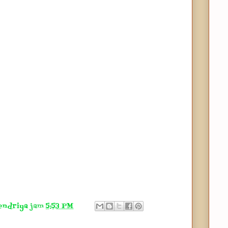
endriya
jam
5:53 PM