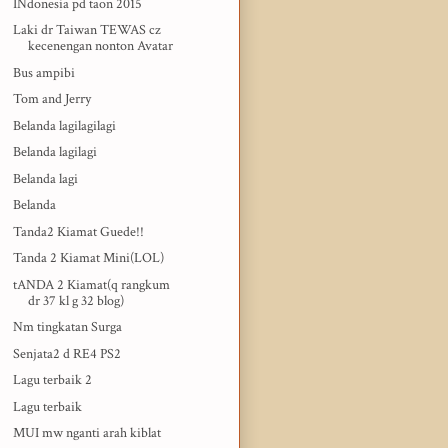
INdonesia pd taon 2015
Laki dr Taiwan TEWAS cz
kecenengan nonton Avatar
Bus ampibi
Tom and Jerry
Belanda lagilagilagi
Belanda lagilagi
Belanda lagi
Belanda
Tanda2 Kiamat Guede!!
Tanda 2 Kiamat Mini(LOL)
tANDA 2 Kiamat(q rangkum
dr 37 kl g 32 blog)
Nm tingkatan Surga
Senjata2 d RE4 PS2
Lagu terbaik 2
Lagu terbaik
MUI mw nganti arah kiblat