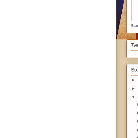
Bua
Twi
Blo
►
►
▼