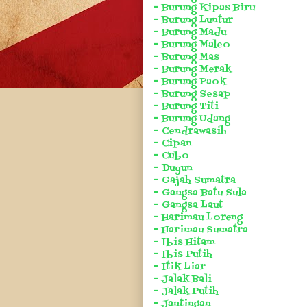
- Burung Kipas Biru
- Burung Luntur
- Burung Madu
- Burung Maleo
- Burung Mas
- Burung Merak
- Burung Paok
- Burung Sesap
- Burung Titi
- Burung Udang
- Cendrawasih
- Cipan
- Cubo
- Duyun
- Gajah Sumatra
- Gangsa Batu Sula
- Gangsa Laut
- Harimau Loreng
- Harimau Sumatra
- Ibis Hitam
- Ibis Putih
- Itik Liar
- Jalak Bali
- Jalak Putih
- Jantingan