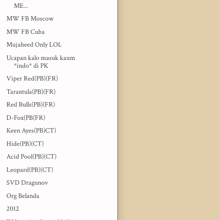
ME...
MW FB Moscow
MW FB Cuba
Mujaheed Only LOL
Ucapan kalo masuk kaum
*indo* di PK
Viper Red(PB)(FR)
Tarantula(PB)(FR)
Red Bulls(PB)(FR)
D-Fox(PB(FR)
Keen Ayes(PB)CT)
Hide(PB)(CT)
Acid Pool(PB)(CT)
Leopard(PB)(CT)
SVD Dragunov
Org Belanda
2012