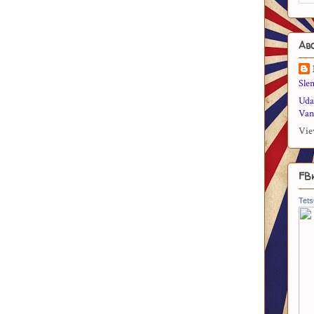
Ab
Sle
Uda
Vani
Vie
FB
Tets