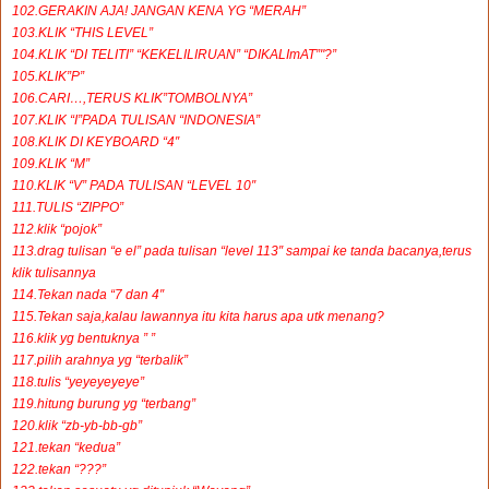
102.GERAKIN AJA! JANGAN KENA YG “MERAH”
103.KLIK “THIS LEVEL”
104.KLIK “DI TELITI” “KEKELILIRUAN” “DIKALImAT”"?”
105.KLIK”P”
106.CARI…,TERUS KLIK”TOMBOLNYA”
107.KLIK “I”PADA TULISAN “INDONESIA”
108.KLIK DI KEYBOARD “4″
109.KLIK “M”
110.KLIK “V” PADA TULISAN “LEVEL 10″
111.TULIS “ZIPPO”
112.klik “pojok”
113.drag tulisan “e el” pada tulisan “level 113″ sampai ke tanda bacanya,terus
klik tulisannya
114.Tekan nada “7 dan 4″
115.Tekan saja,kalau lawannya itu kita harus apa utk menang?
116.klik yg bentuknya ” ”
117.pilih arahnya yg “terbalik”
118.tulis “yeyeyeyeye”
119.hitung burung yg “terbang”
120.klik “zb-yb-bb-gb”
121.tekan “kedua”
122.tekan “???”