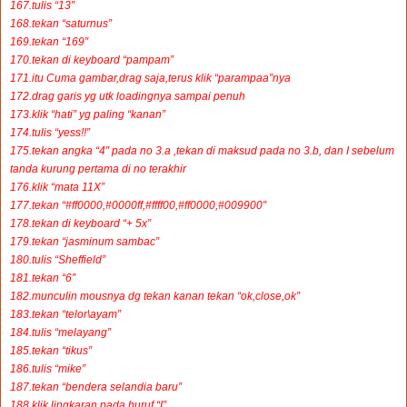
167.tulis “13″
168.tekan “saturnus”
169.tekan “169″
170.tekan di keyboard “pampam”
171.itu Cuma gambar,drag saja,terus klik “parampaa”nya
172.drag garis yg utk loadingnya sampai penuh
173.klik “hati” yg paling “kanan”
174.tulis “yess!!”
175.tekan angka “4″ pada no 3.a ,tekan di maksud pada no 3.b, dan I sebelum
tanda kurung pertama di no terakhir
176.klik “mata 11X”
177.tekan “#ff0000,#0000ff,#ffff00,#ff0000,#009900″
178.tekan di keyboard “+ 5x”
179.tekan “jasminum sambac”
180.tulis “Sheffield”
181.tekan “6″
182.munculin mousnya dg tekan kanan tekan “ok,close,ok”
183.tekan “telor\ayam”
184.tulis “melayang”
185.tekan “tikus”
186.tulis “mike”
187.tekan “bendera selandia baru”
188.klik lingkaran pada huruf “I”