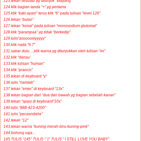
123.tekan sesuatu yg ditunjuk “Wayang”
124.klik bagian tanda “+” yg pertama
125.klik “kaki ayam” terus klik “6″ pada tulisan “level 126″
126.tekan “bulan”
127.tekan “tomat” pada tulisan “monosodium glutomat”
128.klik “parampaa” yg tidak “berkedip”
129.tulis”asooooiiiyyyyy”
130.klik nada “6 7″
131.sabar dulu…,klik warna yg ditunjukkan oleh tulisan “ini”
132.klik “danau’
133.klik tulisan “human”
134.klik “prancis”
135.tekan di keyboard “y”
136.tulis “namtab”
137.tekan “enter” di keyboard “13x”
138.tekan bagian dari “dua dari bawah yg bagian sebelah kanan”
139.tekan “spasi di keyboard”10x”
140.tulis “888-423-4200″
141.tulis “pecasndahe”
142.tekan “12″
143.tekan warna “kuning-merah-biru-kuning-pink”
144.bohong saja…
145.TULIS “145″ TULIS “:’(” TULIS ” I STILL LOVE YOU BABY”