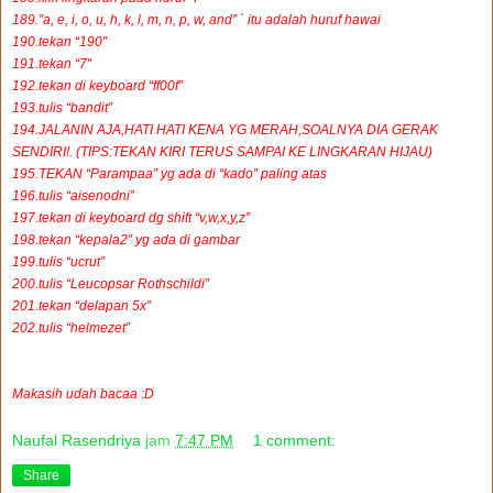
189.”a, e, i, o, u, h, k, l, m, n, p, w, and” ` itu adalah huruf hawai
190.tekan “190″
191.tekan “7″
192.tekan di keyboard “ff00f”
193.tulis “bandit”
194.JALANIN AJA,HATI HATI KENA YG MERAH,SOALNYA DIA GERAK
SENDIRI!. (TIPS:TEKAN KIRI TERUS SAMPAI KE LINGKARAN HIJAU)
195.TEKAN “Parampaa” yg ada di “kado” paling atas
196.tulis “aisenodni”
197.tekan di keyboard dg shift “v,w,x,y,z”
198.tekan “kepala2″ yg ada di gambar
199.tulis “ucrut”
200.tulis “Leucopsar Rothschildi”
201.tekan “delapan 5x”
202.tulis “helmezet”
Makasih udah bacaa :D
Naufal Rasendriya
jam
7:47 PM
1 comment:
Share