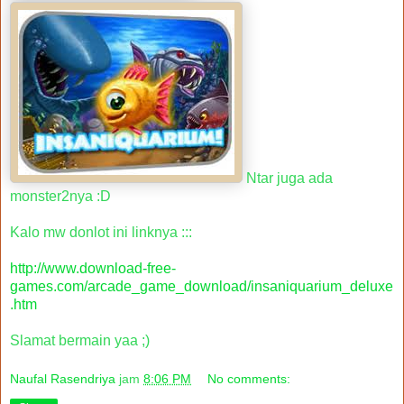
Ntar juga ada
monster2nya :D
Kalo mw donlot ini linknya :::
http://www.download-free-
games.com/arcade_game_download/insaniquarium_deluxe
.htm
Slamat bermain yaa ;)
Naufal Rasendriya
jam
8:06 PM
No comments: