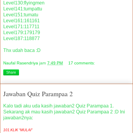
Level130:flyingmen
Level141:tumpattu
Level151:tumatu
Level161:161161
Level171:117711
Level179:179179
Level187:118877
Thx udah baca :D
Naufal Rasendriya
jam
7:49 PM
17 comments:
Share
Jawaban Quiz Parampaa 2
Kalo tadi aku uda kasih jawaban2 Quiz Parampaa 1.
Sekarang ak mau kasih jawaban2 Quiz Parampaa 2 :D Ini
jawaban2nya:
101.KLIK “MULAI”