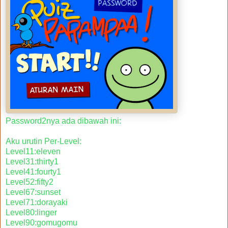
Password2nya ada dibawah ini:
Aku urutin Per-Level:
Level11:eleven
Level31:thirty1
Level41:fourty1
Level52:fifty2
Level67:sunset
Level71:dorayaki
Level80:linger
Level90:gomugomu