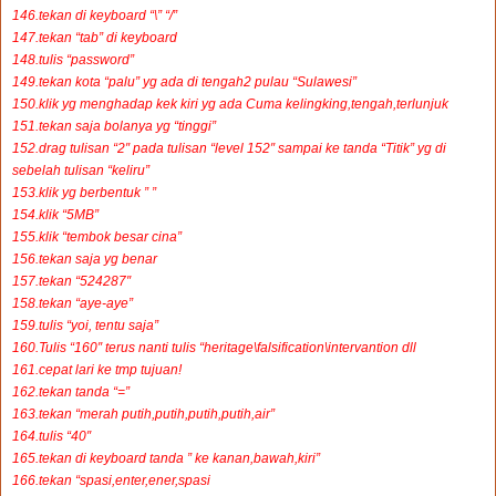
146.tekan di keyboard “\” “/”
147.tekan “tab” di keyboard
148.tulis “password”
149.tekan kota “palu” yg ada di tengah2 pulau “Sulawesi”
150.klik yg menghadap kek kiri yg ada Cuma kelingking,tengah,terlunjuk
151.tekan saja bolanya yg “tinggi”
152.drag tulisan “2″ pada tulisan “level 152″ sampai ke tanda “Titik” yg di
sebelah tulisan “keliru”
153.klik yg berbentuk ” ”
154.klik “5MB”
155.klik “tembok besar cina”
156.tekan saja yg benar
157.tekan “524287″
158.tekan “aye-aye”
159.tulis “yoi, tentu saja”
160.Tulis “160″ terus nanti tulis “heritage\falsification\intervantion dll
161.cepat lari ke tmp tujuan!
162.tekan tanda “=”
163.tekan “merah putih,putih,putih,putih,air”
164.tulis “40″
165.tekan di keyboard tanda ” ke kanan,bawah,kiri”
166.tekan “spasi,enter,ener,spasi