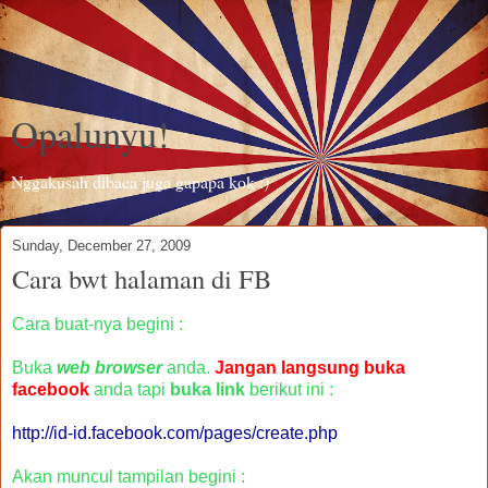
Opalunyu!
Nggakusah dibaca juga gapapa kok :)
Sunday, December 27, 2009
Cara bwt halaman di FB
Cara buat-nya begini :
Buka
web browser
anda.
Jangan langsung buka
facebook
anda tapi
buka link
berikut ini :
http://id-id.facebook.com/pages/create.php
Akan muncul tampilan begini :