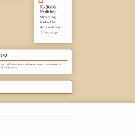
K3 (Ketak
Ketik ku)
Streaming
Radio FM
dengan Icecast
14 years ago
sku
ung Naufal Rasendriya Apta Raharema menjadi komedian no.1 di
onesia di Facebook