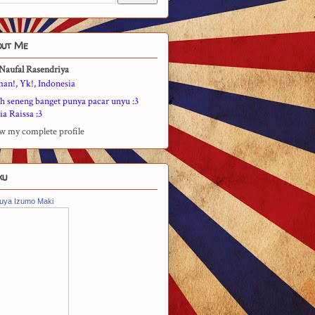
out Me
Naufal Rasendriya
man!, Yk!, Indonesia
h seneng banget punya pacar unyu :3
a Raissa :3
w my complete profile
ku
uya Izumo Maki