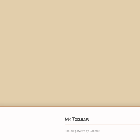
My Toolbar
toolbar
powered by Conduit