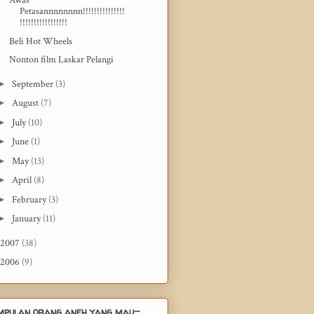
Awas
Petasannnnnnnn!!!!!!!!!!!!!!!
!!!!!!!!!!!!!!!!!
Beli Hot Wheels
Nonton film Laskar Pelangi
►
September
(3)
►
August
(7)
►
July
(10)
►
June
(1)
►
May
(13)
►
April
(8)
►
February
(3)
►
January
(11)
2007
(38)
2006
(9)
mpulan orang aneh yang mau-