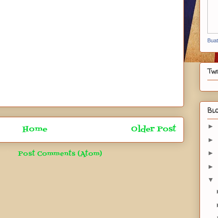
Bua
Twi
Blo
►
Home
Older Post
►
►
e to:
Post Comments (Atom)
►
▼