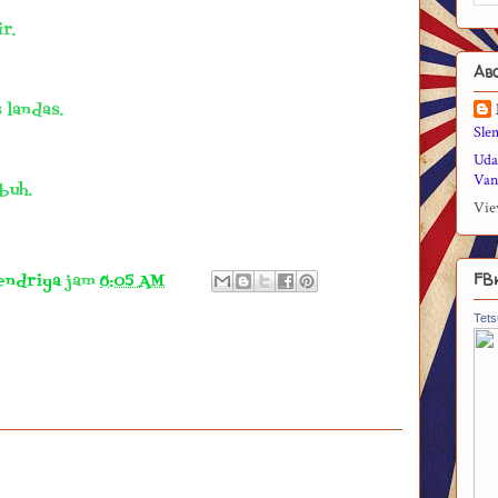
r.
Ab
 landas.
Sle
Uda
Vani
buh.
Vie
FB
endriya
jam
6:05 AM
Tets