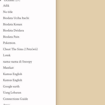
▼
October
(19)
Adik
No title
Biodata Uciha Itachi
Biodata Konan
Biodata Deidara
Biodata Pain
Pokemon
Cheat The Sims 2 Pets(wii)
Lotek
nama-nama di Snoopy
Manfaat
Kamus English
Kamus English
Google earth
Uang Lebaran
Connections Guide