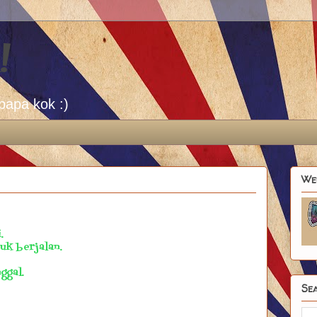
!
papa kok :)
We
.
uk berjalan.
ggal.
Sea