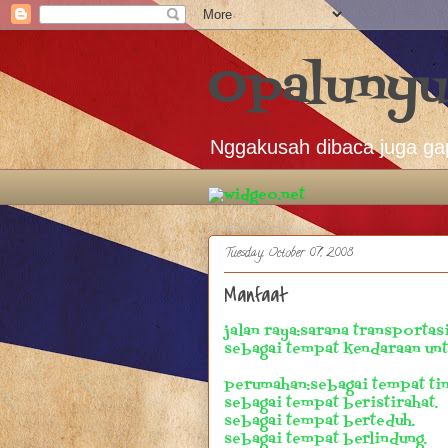
Opalunyu
Nggakusah dibaca juga ga
Tuesday, October 07, 2008
Manfaat
jalan raya:sarana transportasi
sebagai tempat kendaraan unt
perumahan:sebagai tempat tin
sebagai tempat beristirahat.
sebagai tempat berteduh.
sebagai tempat berlindung.