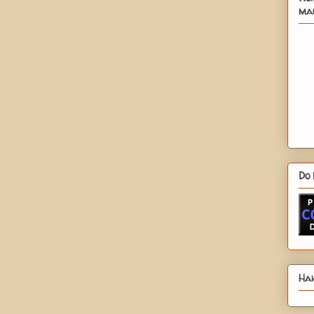
mau
Do 
Hah