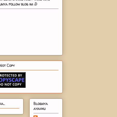
nya follow blog ini :D
Not Copy
a..
Blognya
ayahku