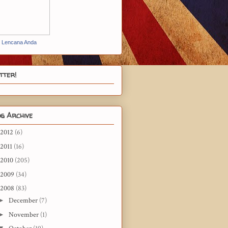
t Lencana Anda
tter!
g Archive
2012
(6)
2011
(16)
2010
(205)
2009
(34)
2008
(83)
►
December
(7)
►
November
(1)