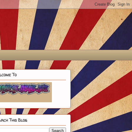
lcome To
rch This Blog